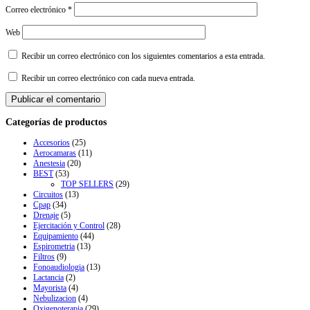
Correo electrónico
*
Web
Recibir un correo electrónico con los siguientes comentarios a esta entrada.
Recibir un correo electrónico con cada nueva entrada.
Categorías de productos
Accesorios
(25)
Aerocamaras
(11)
Anestesia
(20)
BEST
(53)
TOP SELLERS
(29)
Circuitos
(13)
Cpap
(34)
Drenaje
(5)
Ejercitación y Control
(28)
Equipamiento
(44)
Espirometria
(13)
Filtros
(9)
Fonoaudiologia
(13)
Lactancia
(2)
Mayorista
(4)
Nebulizacion
(4)
Oxigenoterapia
(29)