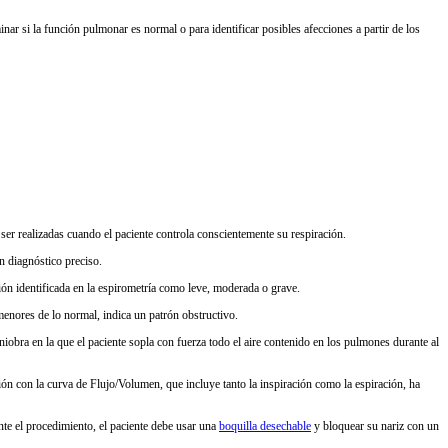
ar si la función pulmonar es normal o para identificar posibles afecciones a partir de los
ser realizadas cuando el paciente controla conscientemente su respiración.
n diagnóstico preciso.
ión identificada en la espirometría como leve, moderada o grave.
menores de lo normal, indica un patrón obstructivo.
niobra en la que el paciente sopla con fuerza todo el aire contenido en los pulmones durante al
n con la curva de Flujo/Volumen, que incluye tanto la inspiración como la espiración, ha
te el procedimiento, el paciente debe usar una
boquilla desechable
y bloquear su nariz con un