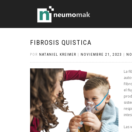
FIBROSIS QUISTICA
POR
NATANIEL KREIMER
|
NOVIEMBRE 21, 2023
|
NO
La f
auto
Fibr
el fl
prod
sist
resp
inte
Las v