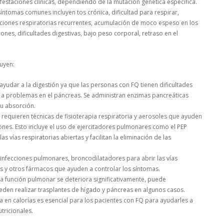
festaciones clínicas, dependiendo de la mutación genética específica.
síntomas comunes incluyen tos crónica, dificultad para respirar,
cciones respiratorias recurrentes, acumulación de moco espeso en los
ones, dificultades digestivas, bajo peso corporal, retraso en el
luyen:
 ayudar a la digestión ya que las personas con FQ tienen dificultades
a problemas en el páncreas. Se administran enzimas pancreáticas
su absorción.
requieren técnicas de fisioterapia respiratoria y aerosoles que ayuden
ones. Esto incluye el uso de ejercitadores pulmonares como el PEP
s vías respiratorias abiertas y facilitan la eliminación de las
 infecciones pulmonares, broncodilatadores para abrir las vías
ios y otros fármacos que ayuden a controlar los síntomas.
a función pulmonar se deteriora significativamente, puede
den realizar trasplantes de hígado y páncreas en algunos casos.
a en calorías es esencial para los pacientes con FQ para ayudarles a
tricionales.