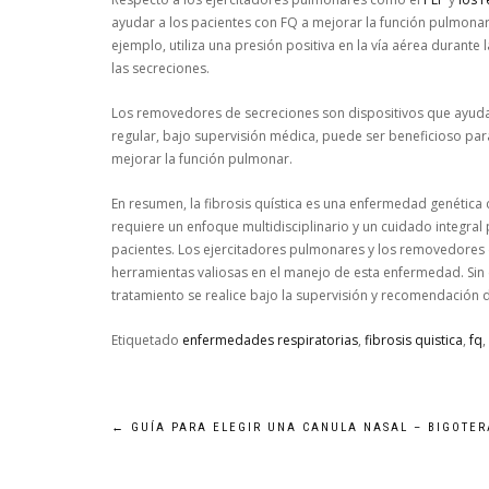
ayudar a los pacientes con FQ a mejorar la función pulmonar
ejemplo, utiliza una presión positiva en la vía aérea durante la
las secreciones.
Los removedores de secreciones son dispositivos que ayuda
regular, bajo supervisión médica, puede ser beneficioso para
mejorar la función pulmonar.
En resumen, la fibrosis quística es una enfermedad genética 
requiere un enfoque multidisciplinario y un cuidado integral 
pacientes. Los ejercitadores pulmonares y los removedores d
herramientas valiosas en el manejo de esta enfermedad. Sin 
tratamiento se realice bajo la supervisión y recomendación de
Etiquetado
enfermedades respiratorias
,
fibrosis quistica
,
fq
,
Navegación
←
GUÍA PARA ELEGIR UNA CANULA NASAL – BIGOTER
de