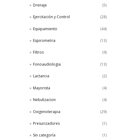
Drenaje
(5)
Ejercitación y Control
(28)
Equipamiento
(44)
Espirometria
(13)
Filtros
(9)
Fonoaudiologia
(13)
Lactancia
(2)
Mayorista
(4)
Nebulizacion
(4)
Oxigenoterapia
(29)
Presurizadores
(1)
Sin categoría
(1)