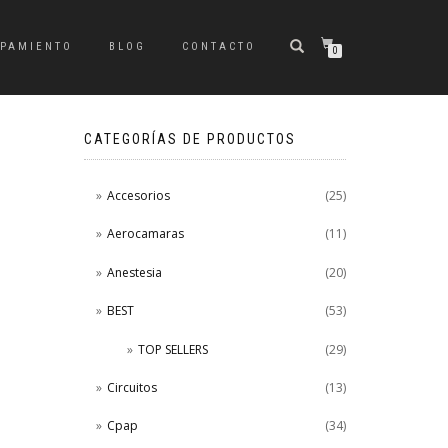
IPAMIENTO
BLOG
CONTACTO
0
CATEGORÍAS DE PRODUCTOS
Accesorios
(25)
Aerocamaras
(11)
Anestesia
(20)
BEST
(53)
TOP SELLERS
(29)
Circuitos
(13)
Cpap
(34)