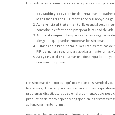
En cuanto a las recomendaciones para padres con hijos con fi
Educación y apoyo:
Es fundamental que los padres
los desafíos diarios. La información y el apoyo de g
Adherencia al tratamiento:
Es esencial seguir rig
controlar la enfermedad y mejorar la calidad de vida 
Ambiente seguro:
Los padres deben asegurarse de q
alérgenos que puedan empeorar los síntomas.
Fisioterapia respiratoria:
Realizar las técnicas de 
PEP de manera regular para ayudar a mantener las vía
Apoyo nutricional:
Seguir una dieta equilibrada y ri
crecimiento óptimo.
Los síntomas de la fibrosis quística varían en severidad y p
tos crónica, dificultad para respirar, infecciones respirato
problemas digestivos, retraso en el crecimiento, bajo peso c
producción de moco espeso y pegajoso en los sistemas respira
su funcionamiento normal.
Respecto a los ejercitadores pulmonares como el
PEP
y
los 