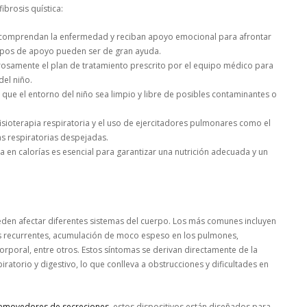
brosis quística:
 comprendan la enfermedad y reciban apoyo emocional para afrontar
rupos de apoyo pueden ser de gran ayuda.
urosamente el plan de tratamiento prescrito por el equipo médico para
del niño.
ue el entorno del niño sea limpio y libre de posibles contaminantes o
fisioterapia respiratoria y el uso de ejercitadores pulmonares como el
s respiratorias despejadas.
ca en calorías es esencial para garantizar una nutrición adecuada y un
ueden afectar diferentes sistemas del cuerpo. Los más comunes incluyen
rias recurrentes, acumulación de moco espeso en los pulmones,
orporal, entre otros. Estos síntomas se derivan directamente de la
torio y digestivo, lo que conlleva a obstrucciones y dificultades en
removedores de secreciones
, estos dispositivos están diseñados para