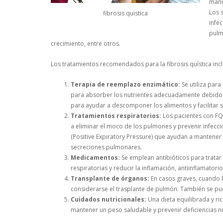
mani
Los 
fibrosis quistica
infe
pulm
crecimiento, entre otros.
Los tratamientos recomendados para la fibrosis quística inc
Terapia de reemplazo enzimático:
Se utiliza para
para absorber los nutrientes adecuadamente debido 
para ayudar a descomponer los alimentos y facilitar 
Tratamientos respiratorios:
Los pacientes con FQ 
a eliminar el moco de los pulmones y prevenir infecci
(Positive Expiratory Pressure) que ayudan a mantener la
secreciones pulmonares.
Medicamentos:
Se emplean antibióticos para tratar
respiratorias y reducir la inflamación, antiinflamator
Transplante de órganos:
En casos graves, cuando l
considerarse el trasplante de pulmón. También se pue
Cuidados nutricionales:
Una dieta equilibrada y ric
mantener un peso saludable y prevenir deficiencias nu