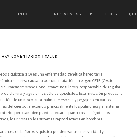
INICIO
QUIENES SOMOS
PRODUCTOS
EQU
 HAY COMENTARIOS
|
SALUD
ibrosis quística (FQ) es una enfermedad genética hereditaria
sómica recesiva causada por una mutación en el gen CFTR (Cystic
osis Transmembrane Conductance Regulator), responsable de regular
ujo de cloruro y agua en las células epiteliales. Esta mutación provoca la
ucción de un moco anormalmente espeso y pegajoso en varios
emas del cuerpo, afectando principalmente los pulmones y el sistema
iratorio, pero también puede afectar el páncreas, el hígado, los
stinos, los riñones y los sistemas reproductivos en hombres.
ariantes de la fibrosis quística pueden variar en severidad y