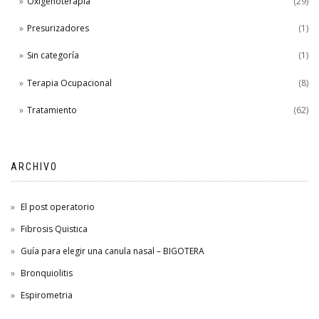
Oxigenoterapia
(29)
Presurizadores
(1)
Sin categoría
(1)
Terapia Ocupacional
(8)
Tratamiento
(62)
ARCHIVO
El post operatorio
Fibrosis Quistica
Guía para elegir una canula nasal – BIGOTERA
Bronquiolitis
Espirometria