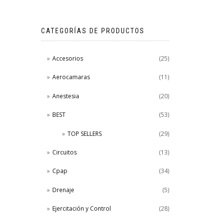
CATEGORÍAS DE PRODUCTOS
Accesorios
(25)
Aerocamaras
(11)
Anestesia
(20)
BEST
(53)
TOP SELLERS
(29)
Circuitos
(13)
Cpap
(34)
Drenaje
(5)
Ejercitación y Control
(28)