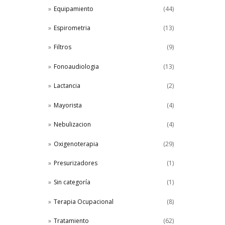
Equipamiento
(44)
Espirometria
(13)
Filtros
(9)
Fonoaudiologia
(13)
Lactancia
(2)
Mayorista
(4)
Nebulizacion
(4)
Oxigenoterapia
(29)
Presurizadores
(1)
Sin categoría
(1)
Terapia Ocupacional
(8)
Tratamiento
(62)