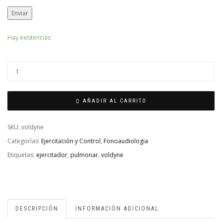
Hay existencias
AÑADIR AL CARRITO
SKU:
voldyne
Categorías:
Ejercitación y Control
,
Fonoaudiologia
Etiquetas:
ejercitador
,
pulmonar
,
voldyne
DESCRIPCIÓN
INFORMACIÓN ADICIONAL