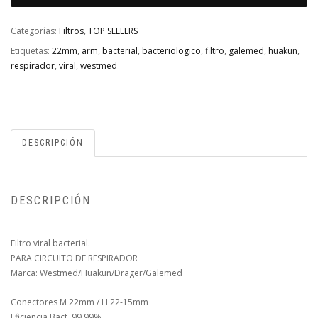
Categorías:
Filtros
,
TOP SELLERS
Etiquetas:
22mm
,
arm
,
bacterial
,
bacteriologico
,
filtro
,
galemed
,
huakun
,
respirador
,
viral
,
westmed
DESCRIPCIÓN
DESCRIPCIÓN
Filtro viral bacterial.
PARA CIRCUITO DE RESPIRADOR
Marca: Westmed/Huakun/Drager/Galemed
Conectores M 22mm / H 22-15mm
Eficiencia Bact. 99.99%