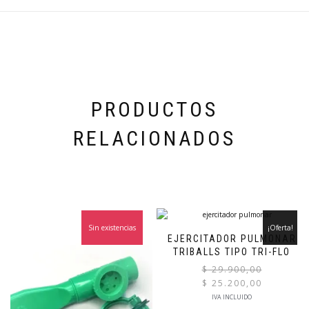
PRODUCTOS
RELACIONADOS
Sin existencias
¡Oferta!
¡Oferta!
EJERCITADOR PULMONAR
TRIBALLS TIPO TRI-FLO
$
29.900,00
$
25.200,00
El
IVA INCLUIDO
precio