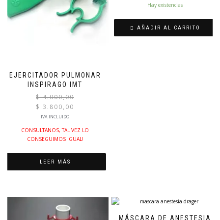
Hay existencias
actual
es:
$ 25.200,00.
AÑADIR AL CARRITO
EJERCITADOR PULMONAR
INSPIRAGO IMT
El
$
4.000,00
precio
$
3.800,00
original
El
IVA INCLUIDO
era:
precio
CONSULTANOS, TAL VEZ LO
$ 4.000,00.
actual
CONSEGUIMOS IGUAL!
es:
$ 3.800,00.
LEER MÁS
MÁSCARA DE ANESTESIA