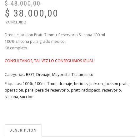
$
48.000,00
El
pr
$
38.000,00
or
El
er
IVA INCLUIDO
precio
$ 
actual
Drenaje Jackson Pratt 7 mm + Reservorio Silicona 100 ml
es:
100% silicona pura grado medico.
$ 38.000,00.
Kit completo.
CONSULTANOS, TAL VEZ LO CONSEGUIMOS IGUAL!
Categorías:
BEST
,
Drenaje
,
Mayorista
,
Tratamiento
Etiquetas:
100%
,
100ml
,
7mm
,
drenaje
,
heridas
,
jackson
,
jackson pratt
,
operacion
,
pera
,
pera de reservorio
,
pratt
,
radiopaco
,
reservorio
,
silicona
,
succion
DESCRIPCIÓN