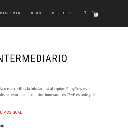
IPAMIENTO
BLOG
CONTACTO
0
NTERMEDIARIO
la o mascarilla y la tubuladora al equipo BabyFlow esta
e. accesorios de conexión innovadores CPAP estable y de
UIMOS IGUAL!
ap