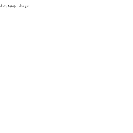
ctor
,
cpap
,
drager