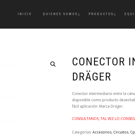
INICIO
QUIENES SOMOS
PRODUCTOS
EQU
CONECTOR I
DRÄGER
Conector intermediario entre la cánu
disponible como producto desechabl
fácil aplicación. Marca Dräger.
CONSULTANOS, TAL VEZ LO CONSEG
Categorías:
Accesorios
,
Circuitos
,
Cp