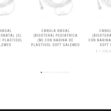
 NASAL
CANULA NASAL
CANU
PEDIATRICA
(BIGOTERA) ADULTO (L)
(BIGOTERA
ARINA DE
CON NARINA DE PLASTISOL
NARIN
OFT GALEMED
SOFT GALEMED
$
1.600,
$
1.500,00
IVA INCLUIDO