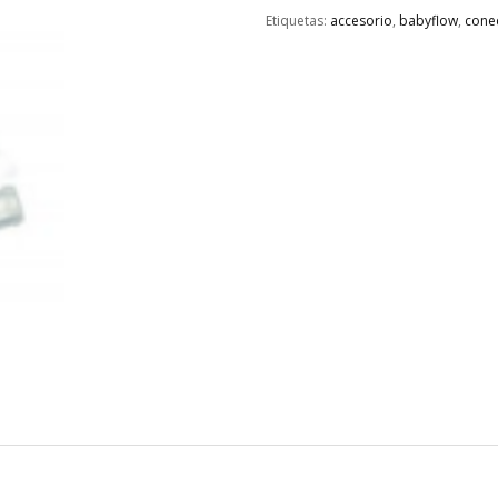
Etiquetas:
accesorio
,
babyflow
,
cone