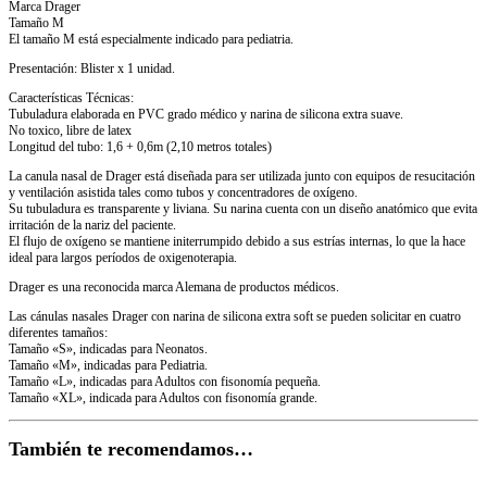
Marca Drager
Tamaño M
El tamaño M está especialmente indicado para pediatria.
Presentación: Blister x 1 unidad.
Características Técnicas:
Tubuladura elaborada en PVC grado médico y narina de silicona extra suave.
No toxico, libre de latex
Longitud del tubo: 1,6 + 0,6m (2,10 metros totales)
La canula nasal de Drager está diseñada para ser utilizada junto con equipos de resucitación
y ventilación asistida tales como tubos y concentradores de oxígeno.
Su tubuladura es transparente y liviana. Su narina cuenta con un diseño anatómico que evita
irritación de la nariz del paciente.
El flujo de oxígeno se mantiene initerrumpido debido a sus estrías internas, lo que la hace
ideal para largos períodos de oxigenoterapia.
Drager es una reconocida marca Alemana de productos médicos.
Las cánulas nasales Drager con narina de silicona extra soft se pueden solicitar en cuatro
diferentes tamaños:
Tamaño «S», indicadas para Neonatos.
Tamaño «M», indicadas para Pediatria.
Tamaño «L», indicadas para Adultos con fisonomía pequeña.
Tamaño «XL», indicada para Adultos con fisonomía grande.
También te recomendamos…