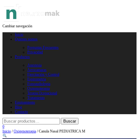
Cambiar navegación
Inicio
Quienes somos
Preguntas Frecuentes
Privacidad
Productos
Anestesia
Aerocamaras
Ejercitación y Control
Espirometria
Fonoaudiologia
Oxigenoterapia
Terapia Ocupacional
Tratamiento
Equipamiento
Blog
Contacto
0
Inicio
/
Oxigenoterapia
/ Canula Nasal PEDIATRICA M