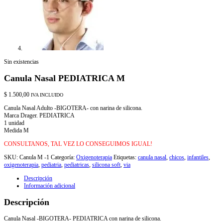
Sin existencias
Canula Nasal PEDIATRICA M
$
1.500,00
IVA INCLUIDO
Canula Nasal Adulto -BIGOTERA- con narina de silicona.
Marca Drager. PEDIATRICA
1 unidad
Medida M
CONSULTANOS, TAL VEZ LO CONSEGUIMOS IGUAL!
SKU:
Canula M -1
Categoría:
Oxigenoterapia
Etiquetas:
canula nasal
,
chicos
,
infantiles
,
oxigenoterapia
,
pediatria
,
pediatricas
,
silicona soft
,
via
Descripción
Información adicional
Descripción
Canula Nasal -BIGOTERA- PEDIATRICA con narina de silicona.