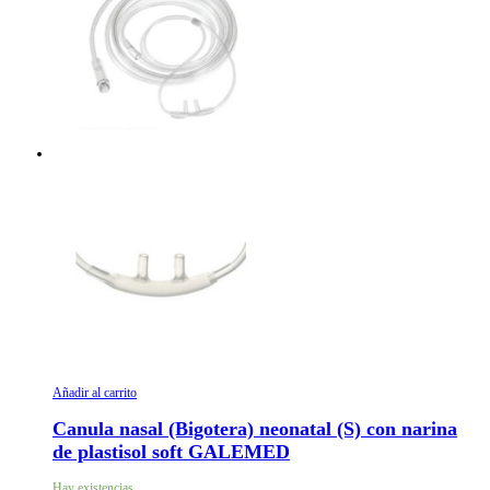
Añadir al carrito
Canula nasal (Bigotera) neonatal (S) con narina
de plastisol soft GALEMED
Hay existencias