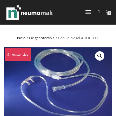
CAMBIAR
0
NAVEGACIÓN
Inicio
/
Oxigenoterapia
/ Canula Nasal ADULTO L
Sin existencias