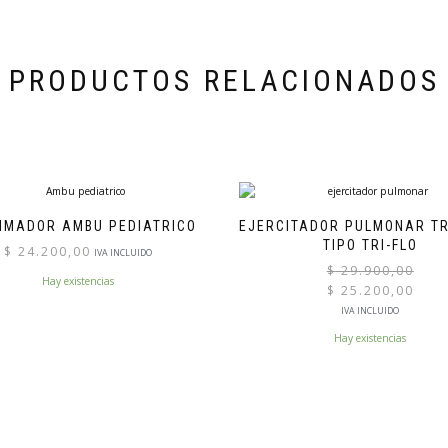
PRODUCTOS RELACIONADOS
IMADOR AMBU PEDIATRICO
EJERCITADOR PULMONAR TR
TIPO TRI-FLO
$
24.200,00
IVA INCLUIDO
$
29.900,00
Hay existencias
$
25.200,00
El
IVA INCLUIDO
precio
Hay existencias
actual
es:
$ 25.200,00.