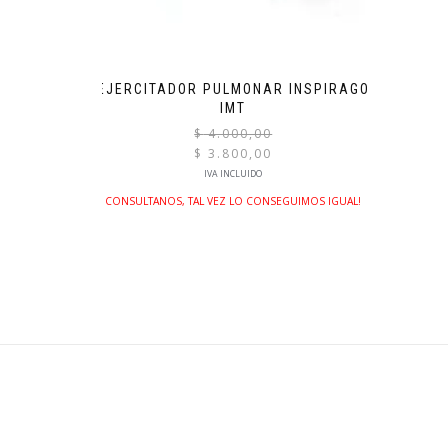
EJERCITADOR PULMONAR INSPIRAGO
IMT
El
$
4.000,00
precio
$
3.800,00
original
El
IVA INCLUIDO
era:
precio
CONSULTANOS, TAL VEZ LO CONSEGUIMOS IGUAL!
$ 4.000,00.
actual
es:
$ 3.800,00.