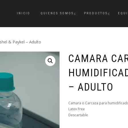
INICIO
QUIENES SOMOS
PRODUCTOS
EQU
shel & Paykel – Adulto
CAMARA CA
HUMIDIFICA
– ADULTO
Camara o Carcaza para humidificad
Latex Free
Descartable