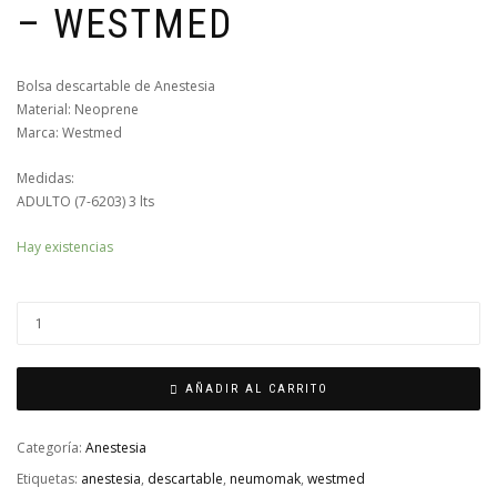
– WESTMED
Bolsa descartable de Anestesia
Material: Neoprene
Marca: Westmed
Medidas:
ADULTO (7-6203) 3 lts
Hay existencias
AÑADIR AL CARRITO
Categoría:
Anestesia
Etiquetas:
anestesia
,
descartable
,
neumomak
,
westmed