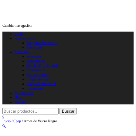
Cambiar navegación
Inicio
Quienes somos
Preguntas Frecuentes
Privacidad
Productos
Anestesia
Aerocamaras
Ejercitación y Control
Espirometria
Fonoaudiologia
Oxigenoterapia
Terapia Ocupacional
Tratamiento
Equipamiento
Blog
Contacto
0
Inicio
/
Cpap
/ Arnes de Velcro Negro
🔍