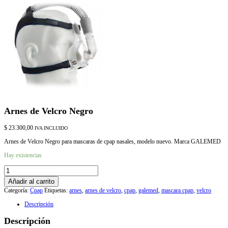
Arnes de Velcro Negro
$
23.300,00
IVA INCLUIDO
Arnes de Velcro Negro para mascaras de cpap nasales, modelo nuevo. Marca GALEMED
Hay existencias
Arnes
de
Añadir al carrito
Velcro
Categoría:
Cpap
Etiquetas:
arnes
,
arnes de velcro
,
cpap
,
galemed
,
mascara cpap
,
velcro
Negro
cantidad
Descripción
Descripción