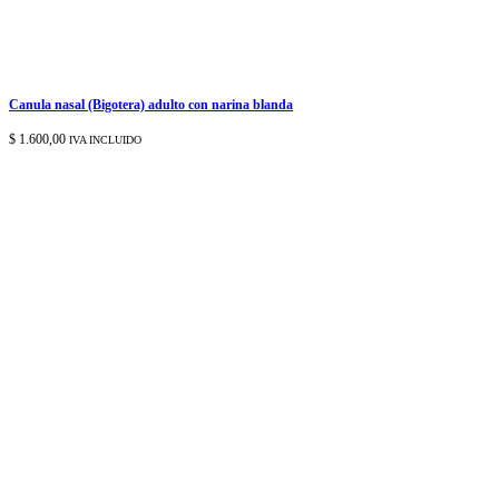
Canula nasal (Bigotera) adulto con narina blanda
$
1.600,00
IVA INCLUIDO