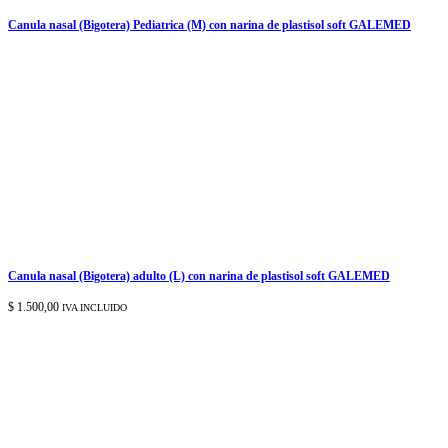
Canula nasal (Bigotera) Pediatrica (M) con narina de plastisol soft GALEMED
Canula nasal (Bigotera) adulto (L) con narina de plastisol soft GALEMED
$
1.500,00
IVA INCLUIDO