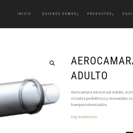
INICIO
QUIENES SOMOS
PRODUCTOS
EQU
AEROCAMARA
ADULTO
Aerocamara Aerocircuit Adulto, econ
circuitos pediátricos y neonatales 
traequeostomizados.
Hay existencias