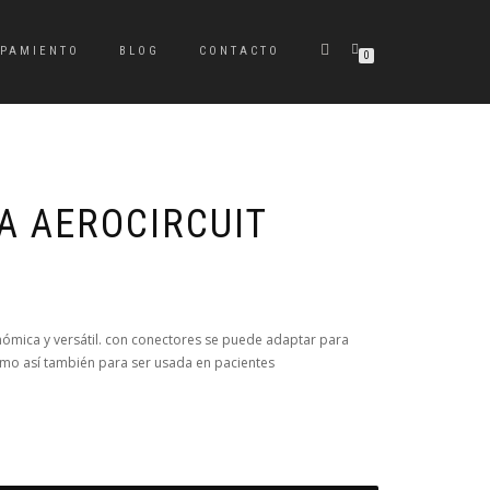
IPAMIENTO
BLOG
CONTACTO
0
 AEROCIRCUIT
ómica y versátil. con conectores se puede adaptar para
como así también para ser usada en pacientes