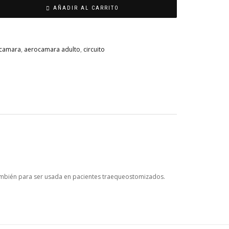
AÑADIR AL CARRITO
camara
,
aerocamara adulto
,
circuito
también para ser usada en pacientes traequeostomizados.